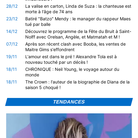
28/12
La valise en carton, Linda de Suza : la chanteuse est
morte à l'âge de 74 ans
23/12
Batiré "Batzo" Mendy : le manager du rappeur Maes
tué par balle
14/12
Découvrez le programme de la Fête du Bruit à Saint-
Nolff avec Orelsan, Angèle, et Matmatah et M !
07/12
Après son récent clash avec Booba, les ventes de
Maitre Gims s'effondrent
19/11
L'amour est dans le pré ! Alexandre Tola est à
nouveau touché par un décès !
18/11
CHRONIQUE : Neil Young, le voyage autour du
monde
18/11
The Crown : l'auteur de la biographie de Diana de la
saison 5 choqué !
TENDANCES