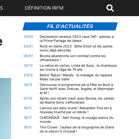
US
DÉFINITION IRFM
FIL D'ACTUALITÉS
e
13/04
Déclaration revenus 2023 case 1AD : pensez à
la Prime Partage de Valeur
24/01
Rock en Seine 2023 : Billie Eilish et les autres
noms déjà dévoilés
06/01
Booba abandonne son combat contre les
influenceurs !
28/12
La valise en carton, Linda de Suza : la chanteuse
est morte à l'âge de 74 ans
23/12
Batiré "Batzo" Mendy : le manager du rappeur
Maes tué par balle
14/12
Découvrez le programme de la Fête du Bruit à
Saint-Nolff avec Orelsan, Angèle, et Matmatah
et M !
07/12
Après son récent clash avec Booba, les ventes
de Maitre Gims s'effondrent
19/11
L'amour est dans le pré ! Alexandre Tola est à
nouveau touché par un décès !
18/11
CHRONIQUE : Neil Young, le voyage autour du
monde
18/11
The Crown : l'auteur de la biographie de Diana
de la saison 5 choqué !