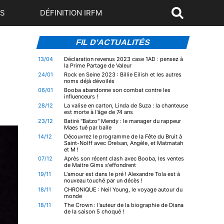
US
DÉFINITION IRFM
FIL D'ACTUALITÉS
13/04
Déclaration revenus 2023 case 1AD : pensez à
la Prime Partage de Valeur
24/01
Rock en Seine 2023 : Billie Eilish et les autres
noms déjà dévoilés
06/01
Booba abandonne son combat contre les
influenceurs !
28/12
La valise en carton, Linda de Suza : la chanteuse
est morte à l'âge de 74 ans
23/12
Batiré "Batzo" Mendy : le manager du rappeur
Maes tué par balle
14/12
Découvrez le programme de la Fête du Bruit à
Saint-Nolff avec Orelsan, Angèle, et Matmatah
et M !
07/12
Après son récent clash avec Booba, les ventes
de Maitre Gims s'effondrent
19/11
L'amour est dans le pré ! Alexandre Tola est à
nouveau touché par un décès !
18/11
CHRONIQUE : Neil Young, le voyage autour du
monde
18/11
The Crown : l'auteur de la biographie de Diana
de la saison 5 choqué !