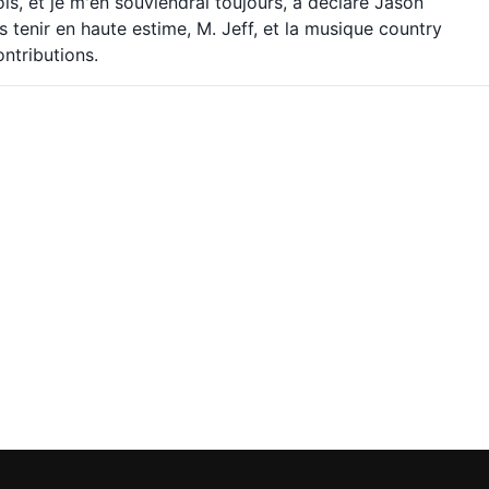
is, et je m'en souviendrai toujours, a déclaré Jason
enir en haute estime, M. Jeff, et la musique country
ntributions.